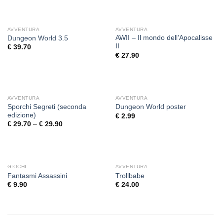
AVVENTURA
AVVENTURA
AWII – Il mondo dell’Apocalisse
Dungeon World 3.5
II
€
39.70
€
27.90
AVVENTURA
AVVENTURA
Sporchi Segreti (seconda
Dungeon World poster
edizione)
€
2.99
€
29.70
–
€
29.90
GIOCHI
AVVENTURA
Fantasmi Assassini
Trollbabe
€
9.90
€
24.00