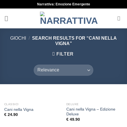
Skip
Narrattiva: Emozione Emergente
to
content
GIOCHI
/
SEARCH RESULTS FOR “CANI NELLA
VIGNA”
FILTER
OUT OF STOCK
CLASSICI
DELUXE
Cani nella Vigna – Edizione
Cani nella Vigna
Deluxe
€
24.90
€
49.90