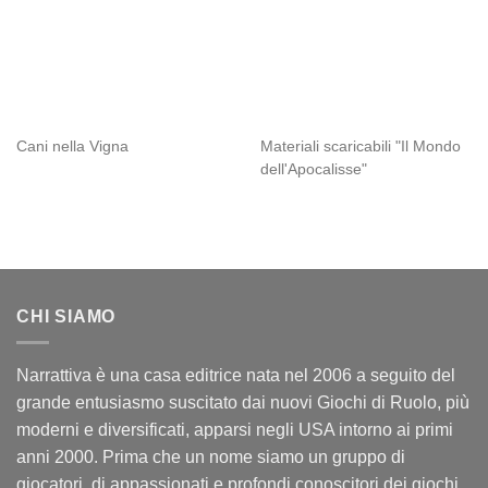
Cani nella Vigna
Materiali scaricabili "Il Mondo
dell'Apocalisse"
CHI SIAMO
Narrattiva è una casa editrice nata nel 2006 a seguito del
grande entusiasmo suscitato dai nuovi Giochi di Ruolo, più
moderni e diversificati, apparsi negli USA intorno ai primi
anni 2000. Prima che un nome siamo un gruppo di
giocatori, di appassionati e profondi conoscitori dei giochi