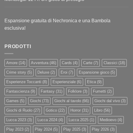
Espansione gratuita di Nechronica e una Bambola
esclusiva!
PRODOTTI
Amore
(14)
Avventura
(46)
Cards
(4)
Carte
(7)
Classici
(18)
Crime story
(5)
Deluxe
(2)
Eroi
(7)
Espansione gioco
(5)
Esperienze Toccanti
(8)
Esperienziale
(6)
Etica
(9)
Fantascienza
(9)
Fantasy
(31)
Folklore
(3)
Fumetti
(2)
Games
(5)
Giochi
(73)
Giochi al tavolo
(66)
Giochi dal vivo
(3)
Giochi di Ruolo
(27)
Gotico
(22)
Horror
(31)
Libro
(56)
Lucca 2023
(3)
Lucca 2024
(4)
Lucca 2025
(1)
Medioevo
(4)
Play 2023
(2)
Play 2024
(5)
Play 2025
(3)
Play 2026
(3)