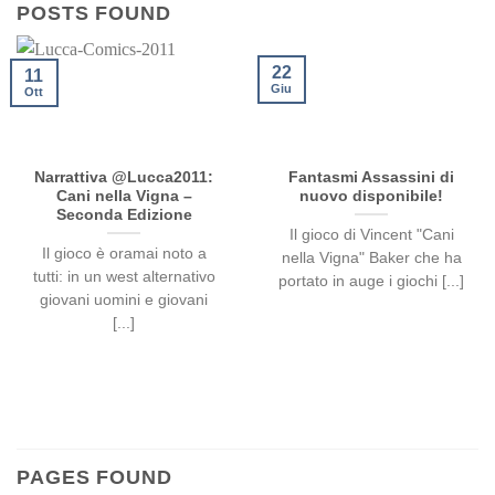
POSTS FOUND
22
11
Giu
Ott
Narrattiva @Lucca2011:
Fantasmi Assassini di
Cani nella Vigna –
nuovo disponibile!
Seconda Edizione
Il gioco di Vincent "Cani
Il gioco è oramai noto a
nella Vigna" Baker che ha
tutti: in un west alternativo
portato in auge i giochi [...]
giovani uomini e giovani
[...]
PAGES FOUND